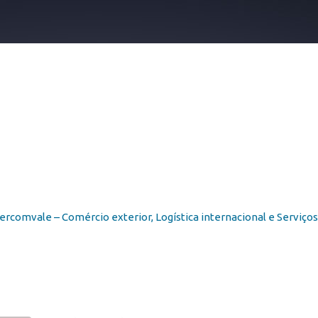
e_jet_map_brasi
tercomvale – Comércio exterior, Logística internacional e Serviço