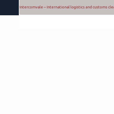
Intercomvale – International logistics and customs cl
IntercomVale © 2025. Todos os direitos reservados - Dese