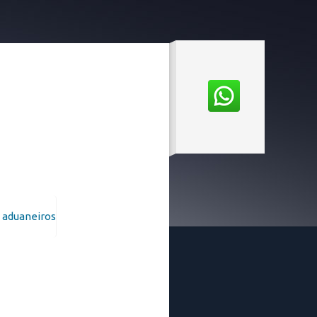
l_EN
s aduaneiros