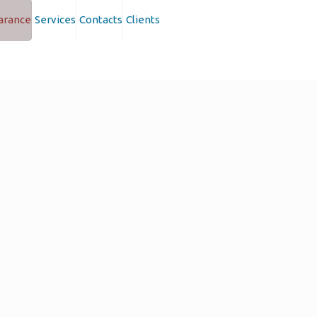
earance
Services
Contacts
Clients
nvolvido por
Binah Propaganda